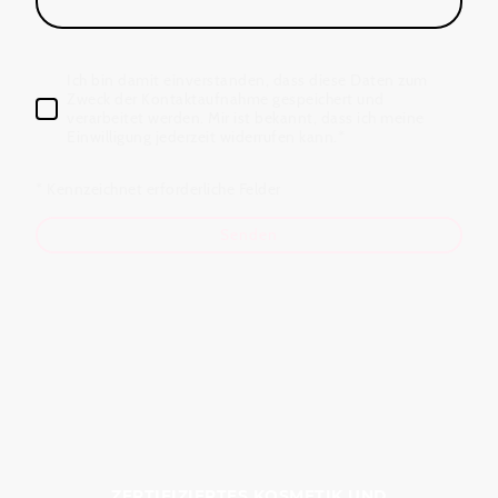
Ich bin damit einverstanden, dass diese Daten zum
Zweck der Kontaktaufnahme gespeichert und
verarbeitet werden. Mir ist bekannt, dass ich meine
Einwilligung jederzeit widerrufen kann.
*
* Kennzeichnet erforderliche Felder
Senden
ZERTIFIZIERTES KOSMETIK UND